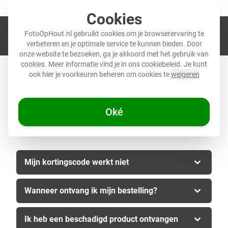
Meer dan 12.000 geverifieerde reviews (4,5/5) ★
Cookies
Winkel
FotoOpHout.nl gebruikt cookies om je browserervaring te
verbeteren en je optimale service te kunnen bieden. Door
onze website te bezoeken, ga je akkoord met het gebruik van
cookies. Meer informatie vind je in ons
cookiebeleid
. Je kunt
ook hier je voorkeuren beheren om cookies te
weigeren
Oké
Mijn kortingscode werkt niet
Wanneer ontvang ik mijn bestelling?
Ik heb een beschadigd product ontvangen