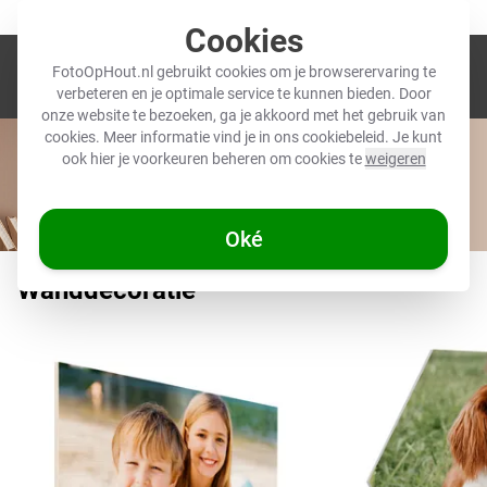
Meer dan 12.000 geverifieerde reviews (4,5/5) ★
Cookies
Winkel
FotoOpHout.nl gebruikt cookies om je browserervaring te
verbeteren en je optimale service te kunnen bieden. Door
onze website te bezoeken, ga je akkoord met het gebruik van
cookies. Meer informatie vind je in ons
cookiebeleid
. Je kunt
ook hier je voorkeuren beheren om cookies te
weigeren
Oké
Wanddecoratie